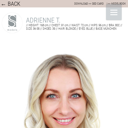
← BACK
DOWNLOAD >> SED CARD
| >> MODELBOOK
ADRIENNE T.
// HEIGHT: 168 cm // CHEST: 91 cm // WAIST: 72 cm // HIPS: 96 cm // BRA: 80C //
SIZE: 36-38 // SHOES: 39 // HAIR: BLONDE // EYES: BLUE // BASE: MÜNCHEN