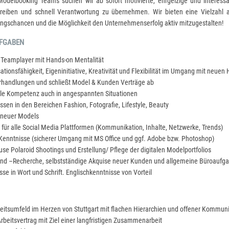
odelbooking Teams suchen wir ab sofort motivierte, ehrgeizige und interessa
reiben und schnell Verantwortung zu übernehmen. Wir bieten eine Vielzahl a
ungschancen und die Möglichkeit den Unternehmenserfolg aktiv mitzugestalten!
UFGABEN
r Teamplayer mit Hands-on Mentalität
tionsfähigkeit, Eigeninitiative, Kreativität und Flexibilität im Umgang mit neue
erhandlungen und schließt Model & Kunden Verträge ab
iale Kompetenz auch in angespannten Situationen
sen in den Bereichen Fashion, Fotografie, Lifestyle, Beauty
 neuer Models
ät für alle Social Media Plattformen (Kommunikation, Inhalte, Netzwerke, Trends)
 Kenntnisse (sicherer Umgang mit MS Office und ggf. Adobe bzw. Photoshop)
e Polaroid Shootings und Erstellung/ Pflege der digitalen Modelportfolios
nd –Recherche, selbstständige Akquise neuer Kunden und allgemeine Büroaufg
se in Wort und Schrift. Englischkenntnisse von Vorteil
eitsumfeld im Herzen von Stuttgart mit flachen Hierarchien und offener Kommun
rbeitsvertrag mit Ziel einer langfristigen Zusammenarbeit