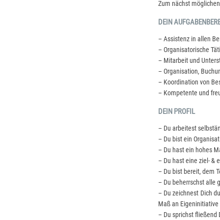
Zum nächst möglichen 
DEIN AUFGABENBER
– Assistenz in allen B
– Organisatorische Täti
– Mitarbeit und Unters
– Organisation, Buchu
– Koordination von B
– Kompetente und fre
DEIN PROFIL
– Du arbeitest selbstän
– Du bist ein Organisa
– Du hast ein hohes M
– Du hast eine ziel- & 
– Du bist bereit, dem 
– Du beherrschst alle
– Du zeichnest Dich du
Maß an Eigeninitiative
– Du sprichst fließend