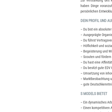
Zur Verstärkung des M
haben Dinge voranzut
persönlichen Entwickl
DEIN PROFIL UND A
– Du bist ein absolute
– Ausgeprägte Organisa
– Du führst Vertragsv
– Höflichkeit und soz
– Begeisterung und Wis
– Scouten und fördern
– Du hast eine Affinit
– Du besitzt gute EDV
– Umsetzung von inhous
– Marktbeobachtung u
– gute Deutschkenntnis
S MODELS BIETET
– Ein dynamisches Arb
– Einen kompetitiven A