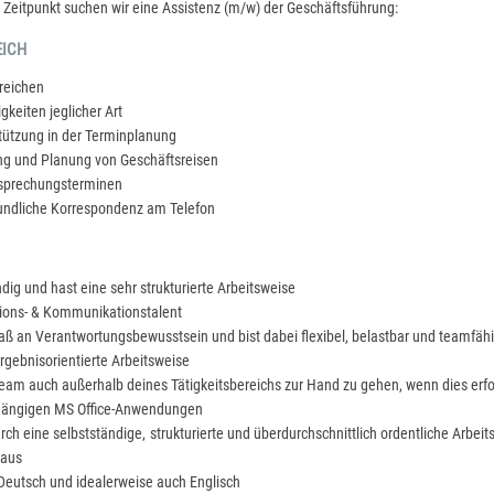
Zeitpunkt suchen wir eine Assistenz (m/w) der Geschäftsführung:
EICH
ereichen
gkeiten jeglicher Art
tützung in der Terminplanung
ng und Planung von Geschäftsreisen
esprechungsterminen
undliche Korrespondenz am Telefon
dig und hast eine sehr strukturierte Arbeitsweise
tions- & Kommunikationstalent
aß an Verantwortungsbewusstsein und bist dabei flexibel, belastbar und teamfäh
ergebnisorientierte Arbeitsweise
Team auch außerhalb deines Tätigkeitsbereichs zur Hand zu gehen, wenn dies erfor
 gängigen MS Office-Anwendungen
rch eine selbstständige, strukturierte und überdurchschnittlich ordentliche Arbei
 aus
 Deutsch und idealerweise auch Englisch