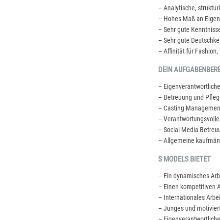
– Analytische, struktu
– Hohes Maß an Eigenin
– Sehr gute Kenntnis
– Sehr gute Deutschken
– Affinität für Fashion
DEIN AUFGABENBER
– Eigenverantwortlich
– Betreuung und Pfleg
– Casting Management
– Verantwortungsvoll
– Social Media Betreu
– Allgemeine kaufmänn
S MODELS BIETET
– Ein dynamisches Arb
– Einen kompetitiven A
– Internationales Arbe
– Junges und motivie
– Eigenverantwortliche