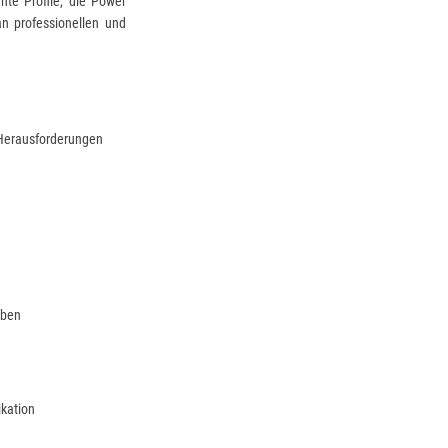
nte Profile, die Power
n professionellen und
n Herausforderungen
aben
ikation