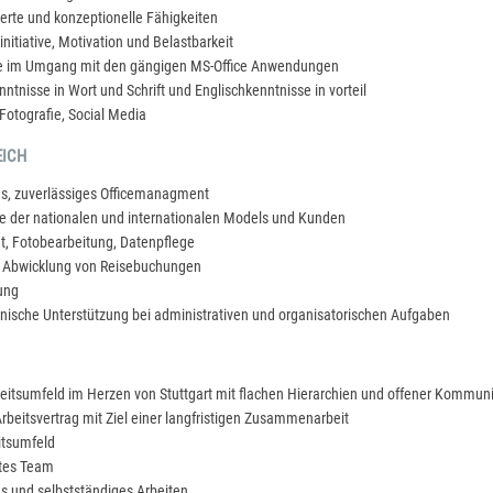
rierte und konzeptionelle Fähigkeiten
itiative, Motivation und Belastbarkeit
se im Umgang mit den gängigen MS-Office Anwendungen
ntnisse in Wort und Schrift und Englischkenntnisse in vorteil
, Fotografie, Social Media
EICH
es, zuverlässiges Officemanagment
e der nationalen und internationalen Models und Kunden
, Fotobearbeitung, Datenpflege
e Abwicklung von Reisebuchungen
ung
ische Unterstützung bei administrativen und organisatorischen Aufgaben
eitsumfeld im Herzen von Stuttgart mit flachen Hierarchien und offener Kommun
rbeitsvertrag mit Ziel einer langfristigen Zusammenarbeit
itsumfeld
rtes Team
s und selbstständiges Arbeiten