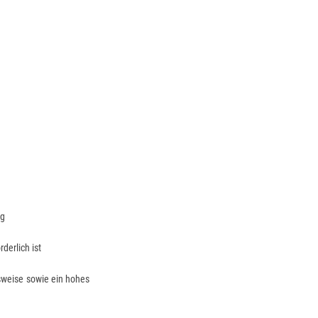
ig
derlich ist
tsweise sowie ein hohes