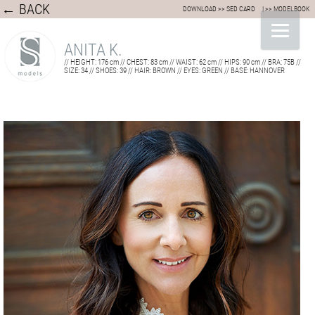
← BACK
DOWNLOAD >> SED CARD
| >> MODELBOOK
ANITA K.
// HEIGHT: 176 cm // CHEST: 83 cm // WAIST: 62 cm // HIPS: 90 cm // BRA: 75B //
SIZE: 34 // SHOES: 39 // HAIR: BROWN // EYES: GREEN // BASE: HANNOVER