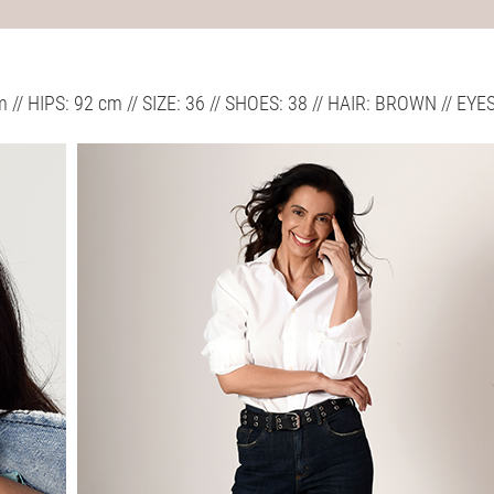
m // HIPS: 92 cm // SIZE: 36 // SHOES: 38 // HAIR: BROWN // E