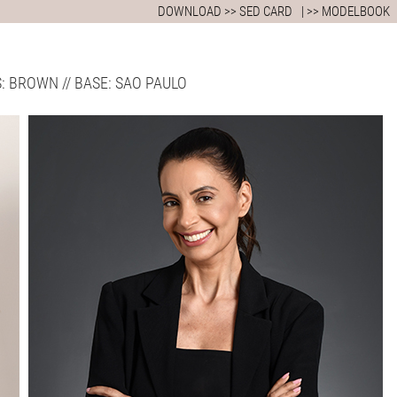
DOWNLOAD >> SED CARD
| >> MODELBOOK
YES: BROWN // BASE: SAO PAULO