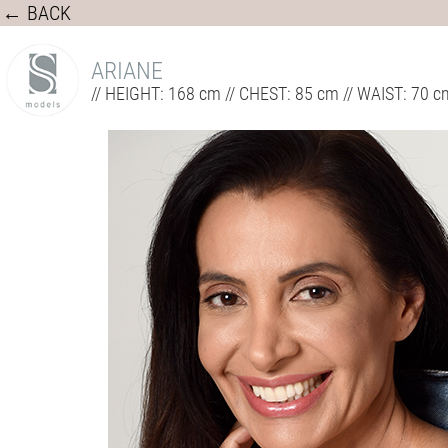
← BACK
ARIANE
// HEIGHT: 168 cm // CHEST: 85 cm // WAIST: 70 c