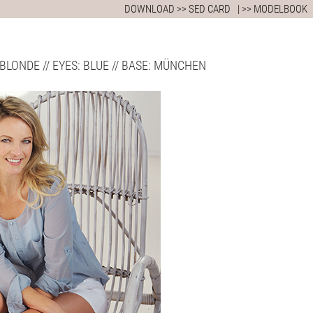
DOWNLOAD >> SED CARD
| >> MODELBOOK
IR: BLONDE // EYES: BLUE // BASE: MÜNCHEN