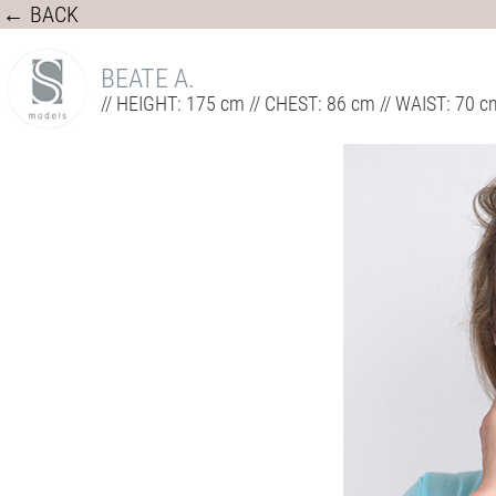
← BACK
BEATE A.
// HEIGHT: 175 cm // CHEST: 86 cm // WAIST: 70 cm