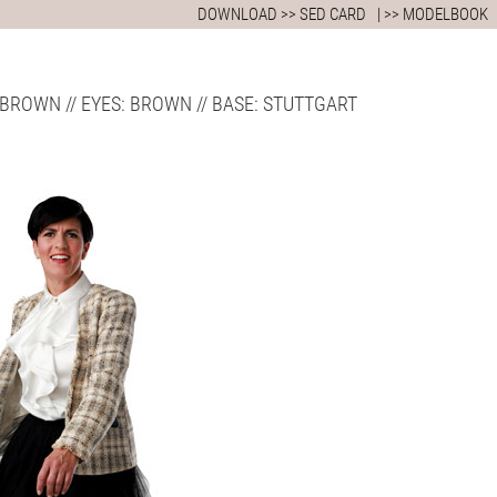
DOWNLOAD >> SED CARD
| >> MODELBOOK
AIR: BROWN // EYES: BROWN // BASE: STUTTGART