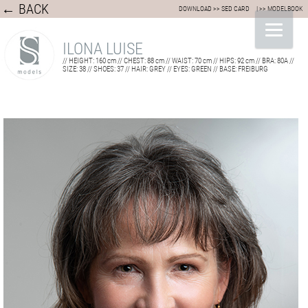
← BACK
DOWNLOAD >> SED CARD
| >> MODELBOOK
ILONA LUISE
// HEIGHT: 160 cm // CHEST: 88 cm // WAIST: 70 cm // HIPS: 92 cm // BRA: 80A //
SIZE: 38 // SHOES: 37 // HAIR: GREY // EYES: GREEN // BASE: FREIBURG