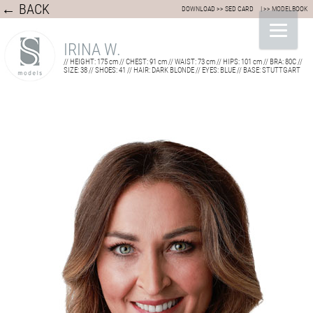
← BACK
DOWNLOAD >> SED CARD
| >> MODELBOOK
IRINA W.
// HEIGHT: 175 cm // CHEST: 91 cm // WAIST: 73 cm // HIPS: 101 cm // BRA: 80C //
SIZE: 38 // SHOES: 41 // HAIR: DARK BLONDE // EYES: BLUE // BASE: STUTTGART