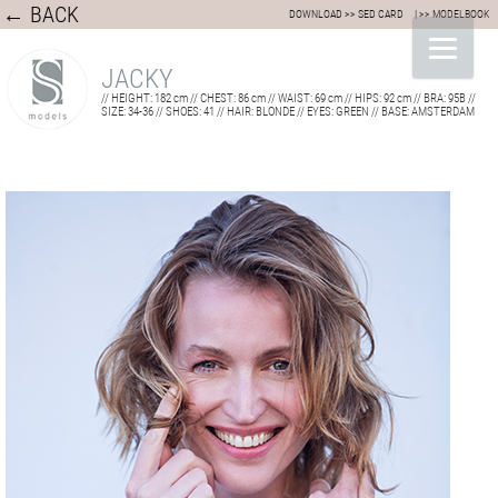
← BACK
DOWNLOAD >> SED CARD
| >> MODELBOOK
JACKY
// HEIGHT: 182 cm // CHEST: 86 cm // WAIST: 69 cm // HIPS: 92 cm // BRA: 95B //
SIZE: 34-36 // SHOES: 41 // HAIR: BLONDE // EYES: GREEN // BASE: AMSTERDAM