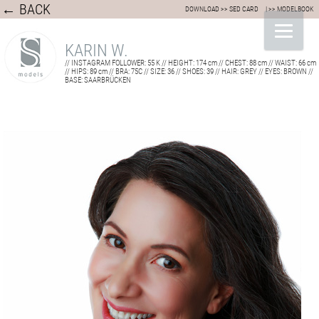
← BACK
DOWNLOAD >> SED CARD
| >> MODELBOOK
KARIN W.
// INSTAGRAM FOLLOWER: 55 K // HEIGHT: 174 cm // CHEST: 88 cm // WAIST: 66 cm
// HIPS: 89 cm // BRA: 75C // SIZE: 36 // SHOES: 39 // HAIR: GREY // EYES: BROWN //
BASE: SAARBRÜCKEN