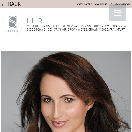
← BACK
DOWNLOAD >> SED CARD
| >> MODELBOOK
LILI R.
// HEIGHT: 169 cm // CHEST: 90 cm // WAIST: 62 cm // HIPS: 91 cm // BRA: 75C //
SIZE: 34-36 // SHOES: 37 // HAIR: BROWN // EYES: BROWN // BASE: FRANKFURT