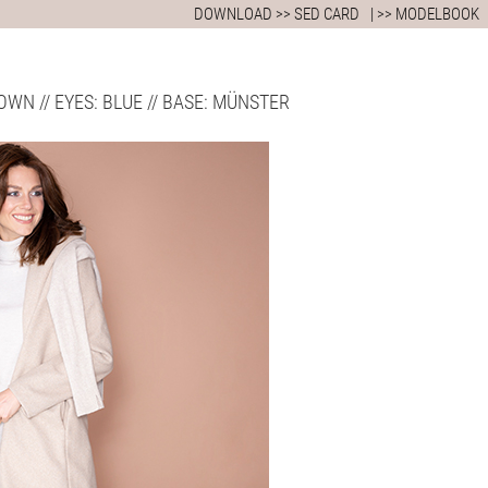
DOWNLOAD >> SED CARD
| >> MODELBOOK
 BROWN // EYES: BLUE // BASE: MÜNSTER