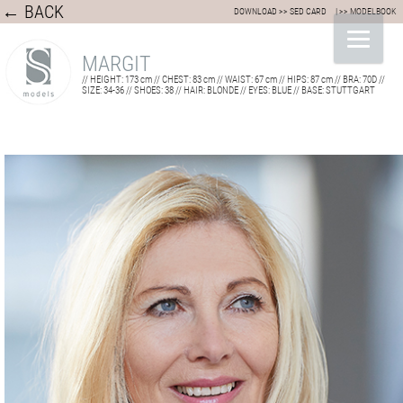
← BACK
DOWNLOAD >> SED CARD
| >> MODELBOOK
MARGIT
// HEIGHT: 173 cm // CHEST: 83 cm // WAIST: 67 cm // HIPS: 87 cm // BRA: 70D //
SIZE: 34-36 // SHOES: 38 // HAIR: BLONDE // EYES: BLUE // BASE: STUTTGART