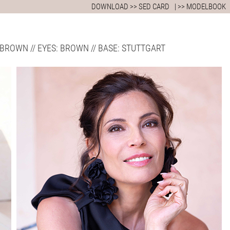
DOWNLOAD >> SED CARD
| >> MODELBOOK
AIR: BROWN // EYES: BROWN // BASE: STUTTGART