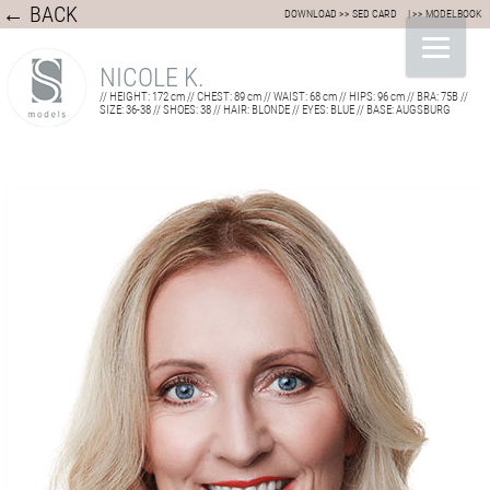
← BACK
DOWNLOAD >> SED CARD
| >> MODELBOOK
NICOLE K.
// HEIGHT: 172 cm // CHEST: 89 cm // WAIST: 68 cm // HIPS: 96 cm // BRA: 75B //
SIZE: 36-38 // SHOES: 38 // HAIR: BLONDE // EYES: BLUE // BASE: AUGSBURG