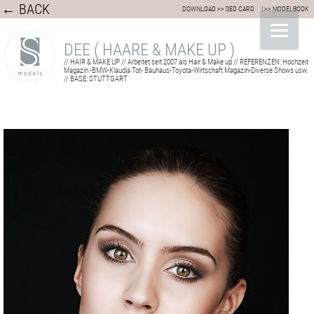
← BACK
DOWNLOAD >> SED CARD
| >> MODELBOOK
DEE ( HAARE & MAKE UP )
// HAIR & MAKE UP // Arbeitet seit 2007 als Hair & Make up // REFERENZEN: Hochzeit
Magazin -BMW-Klaudia Tot- Bauhaus-Toyota-Wirtschaft Magazin-Diverse Shows usw.
// BASE: STUTTGART