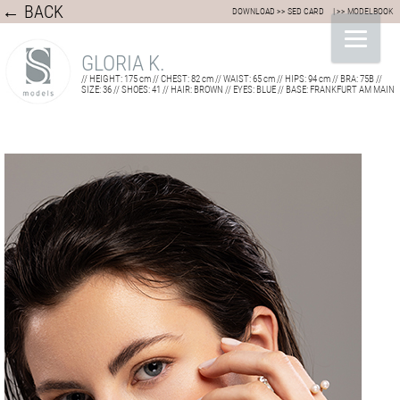
← BACK
DOWNLOAD >> SED CARD
| >> MODELBOOK
GLORIA K.
// HEIGHT: 175 cm // CHEST: 82 cm // WAIST: 65 cm // HIPS: 94 cm // BRA: 75B //
SIZE: 36 // SHOES: 41 // HAIR: BROWN // EYES: BLUE // BASE: FRANKFURT AM MAIN